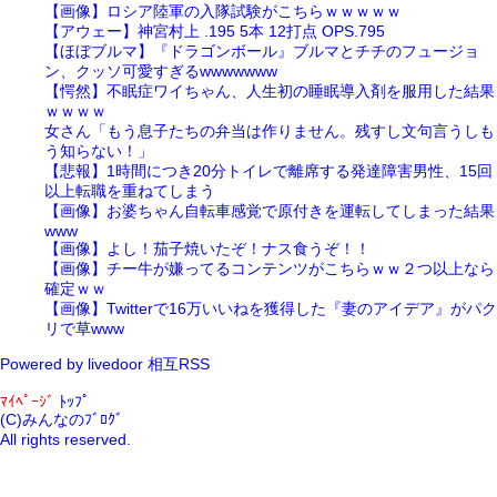
【画像】ロシア陸軍の入隊試験がこちらｗｗｗｗｗ
【アウェー】神宮村上 .195 5本 12打点 OPS.795
【ほぼブルマ】『ドラゴンボール』ブルマとチチのフュージョ
ン、クッソ可愛すぎるwwwwwww
【愕然】不眠症ワイちゃん、人生初の睡眠導入剤を服用した結果
ｗｗｗｗ
女さん「もう息子たちの弁当は作りません。残すし文句言うしも
う知らない！」
【悲報】1時間につき20分トイレで離席する発達障害男性、15回
以上転職を重ねてしまう
【画像】お婆ちゃん自転車感覚で原付きを運転してしまった結果
www
【画像】よし！茄子焼いたぞ！ナス食うぞ！！
【画像】チー牛が嫌ってるコンテンツがこちらｗｗ２つ以上なら
確定ｗｗ
【画像】Twitterで16万いいねを獲得した『妻のアイデア』がパク
リで草www
Powered by livedoor 相互RSS
ﾏｲﾍﾟｰｼﾞ
ﾄｯﾌﾟ
(C)みんなのﾌﾞﾛｸﾞ
All rights reserved.