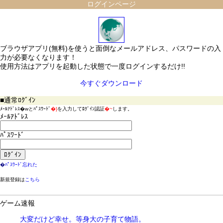
ログインページ
ブラウザアプリ(無料)を使うと面倒なメールアドレス、パスワードの入
力が必要なくなります！
使用方法はアプリを起動した状態で一度ログインするだけ!!
今すぐダウンロード
■通常ﾛｸﾞｲﾝ
ﾒｰﾙｱﾄﾞﾚｽ
�w
とﾊﾟｽﾜｰﾄﾞ
�}
を入力してﾛｸﾞｲﾝ認証
�~
します。
ﾒｰﾙｱﾄﾞﾚｽ
ﾊﾟｽﾜｰﾄﾞ
�
ﾊﾟｽﾜｰﾄﾞ忘れた
新規登録は
こちら
ゲーム速報
大変だけど幸せ。等身大の子育て物語。