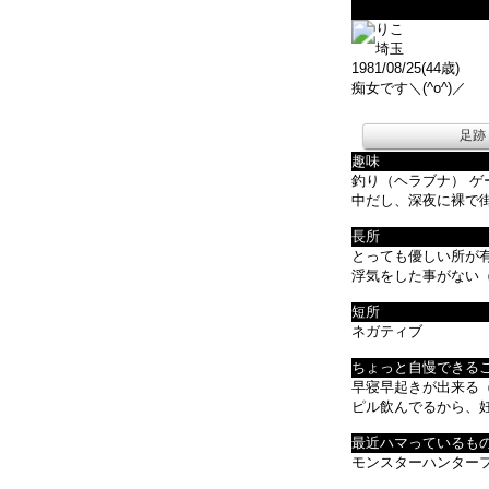
りこ
埼玉
1981/08/25(44歳)
痴女です＼(^o^)／
足跡
趣味
釣り（ヘラブナ） ゲ
中だし、深夜に裸で
長所
とっても優しい所が
浮気をした事がない
短所
ネガティブ
ちょっと自慢できる
早寝早起きが出来る
ピル飲んでるから、
最近ハマっているも
モンスターハンター