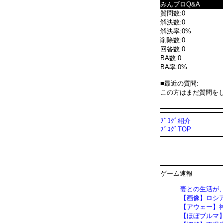
みんブロQ&A
質問数:0
解決数:0
解決率:0%
削除数:0
回答数:0
BA数:0
BA率:0%
■最近の質問:
この方はまだ質問を
ﾌﾞﾛｸﾞ紹介
ﾌﾞﾛｸﾞTOP
ゲーム速報
妻との生活が
【画像】ロシ
【アウェー】神宮村
【ほぼブルマ