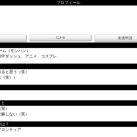
プロフィール
ﾐﾆﾒｰﾙ
友達申請
ーム（モンハン）
街中ダッシュ、アニメ、コスプレ
有ると思う（笑）
（（笑））
こと
（笑）
妊娠しない（笑）
のは？
フロンティア