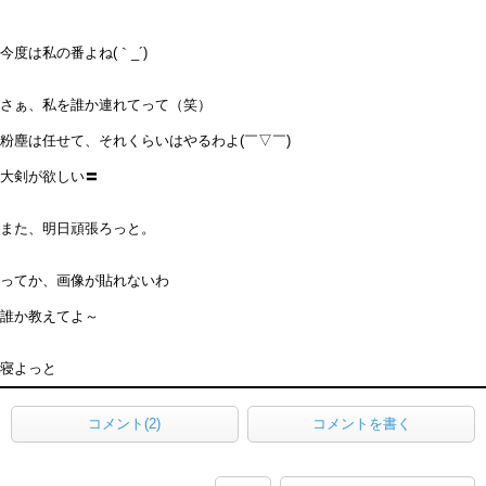
今度は私の番よね(｀_´)ゞ
さぁ、私を誰か連れてって（笑）
粉塵は任せて、それくらいはやるわよ(￣▽￣)
大剣が欲しい〓
また、明日頑張ろっと。
ってか、画像が貼れないわ
誰か教えてよ～
寝よっと
コメント(2)
コメントを書く