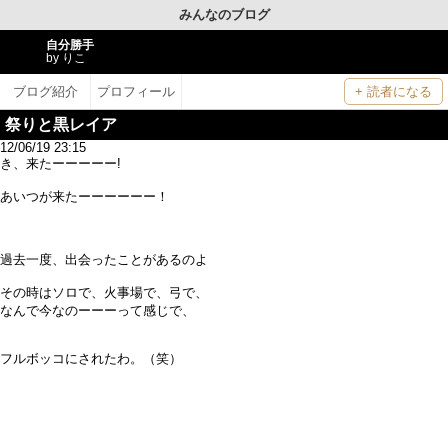
みんなのブログ
自分勝手
by りこ
ブログ紹介
プロフィール
+ 読者になる
祭りと黒レイア
12/06/19 23:15
き、来たーーーーー!
あいつが来たーーーーーー！
過去一度、出会ったことがあるのよ
その時はソロで、火事場で、弓で、
なんで今なのーーーって感じで、
フルボッコにされたわ。（笑）