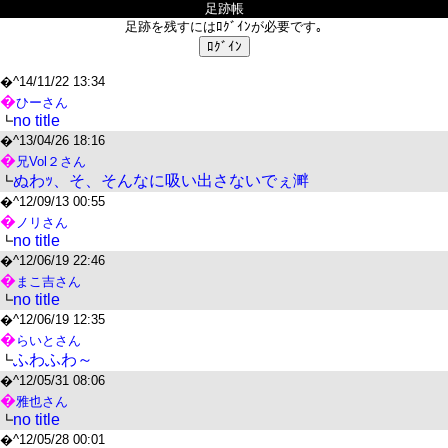
足跡帳
足跡を残すにはﾛｸﾞｲﾝが必要です｡
�^
14/11/22 13:34
�
ひーさん
no title
┗
�^
13/04/26 18:16
�
兄Vol２さん
ぬわｯ、そ、そんなに吸い出さないでぇ溿
┗
�^
12/09/13 00:55
�
ノリさん
no title
┗
�^
12/06/19 22:46
�
まこ吉さん
no title
┗
�^
12/06/19 12:35
�
らいとさん
ふわふわ～
┗
�^
12/05/31 08:06
�
雅也さん
no title
┗
�^
12/05/28 00:01