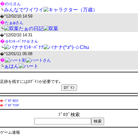
�
のりさん
みんなでワイワイ
┗
�^
12/02/10 14:59
�
たぁφさん
たぁの日記
┗
�^
12/02/10 14:31
�
☆ﾓﾝｷｰﾊﾞﾅﾅ☆さん
ﾓﾝｷｰﾊﾞﾅﾅ
(^з^)-☆Chu
┗
�^
12/01/11 05:08
�
彩
さん
ぁはん
┗
足跡を残すにはﾛｸﾞｲﾝが必要です｡
�~
ﾌﾞﾛｸﾞ紹介
�~
ﾌﾞﾛｸﾞTOP
ﾌﾞﾛｸﾞ検索
ゲーム速報